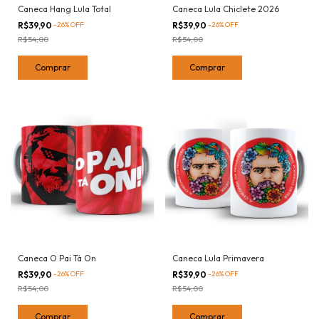
Caneca Hang Lula Total
Caneca Lula Chiclete 2026
R$39,90
-
26
%
OFF
R$39,90
-
26
%
OFF
R$54,00
R$54,00
Comprar
Comprar
Caneca O Pai Tá On
Caneca Lula Primavera
R$39,90
-
26
%
OFF
R$39,90
-
26
%
OFF
R$54,00
R$54,00
Comprar
Comprar