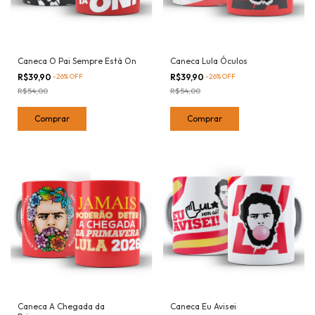
Caneca O Pai Sempre Está On
Caneca Lula Óculos
R$39,90
-
26
%
OFF
R$39,90
-
26
%
OFF
R$54,00
R$54,00
Comprar
Comprar
Caneca A Chegada da
Caneca Eu Avisei