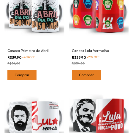
Caneca Primeiro de Abril
Caneca Lula Vermelho
R$39,90
-
26
%
OFF
R$39,90
-
26
%
OFF
R$54,00
R$54,00
Comprar
Comprar