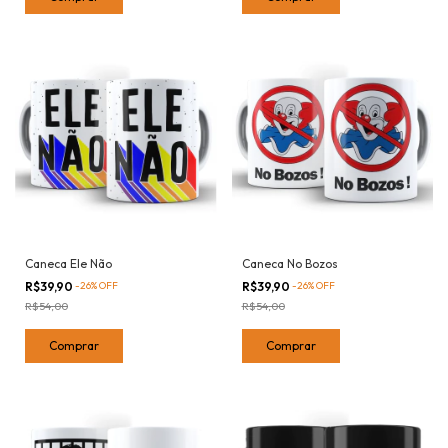
Caneca Ele Não
Caneca No Bozos
R$39,90
-
26
%
OFF
R$39,90
-
26
%
OFF
R$54,00
R$54,00
Comprar
Comprar