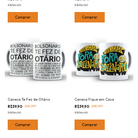
R$54,00
R$54,00
Comprar
Comprar
Caneca Te Fez de Otário
Caneca Fique em Casa
R$39,90
-
26
%
OFF
R$39,90
-
26
%
OFF
R$54,00
R$54,00
Comprar
Comprar