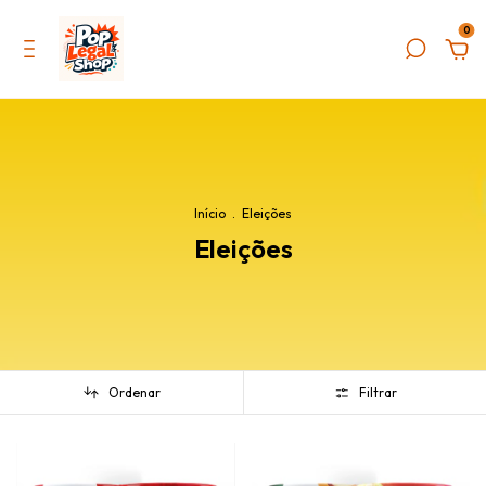
0
Início
.
Eleições
Eleições
Ordenar
Filtrar