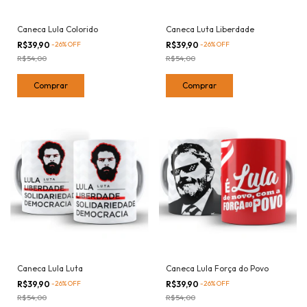
Caneca Lula Colorido
Caneca Luta Liberdade
R$39,90
-
26
%
OFF
R$39,90
-
26
%
OFF
R$54,00
R$54,00
Comprar
Comprar
Caneca Lula Luta
Caneca Lula Força do Povo
R$39,90
-
26
%
OFF
R$39,90
-
26
%
OFF
R$54,00
R$54,00