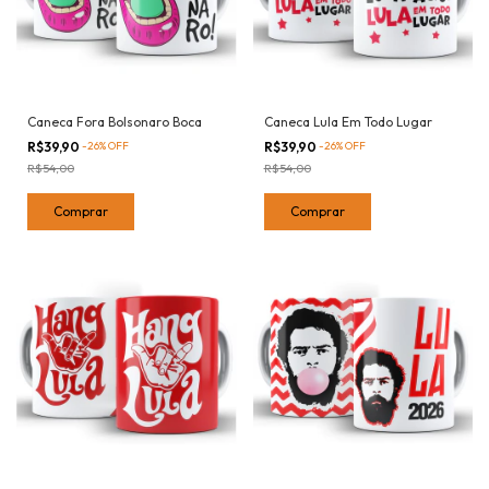
Caneca Fora Bolsonaro Boca
Caneca Lula Em Todo Lugar
R$39,90
-
26
%
OFF
R$39,90
-
26
%
OFF
R$54,00
R$54,00
Comprar
Comprar