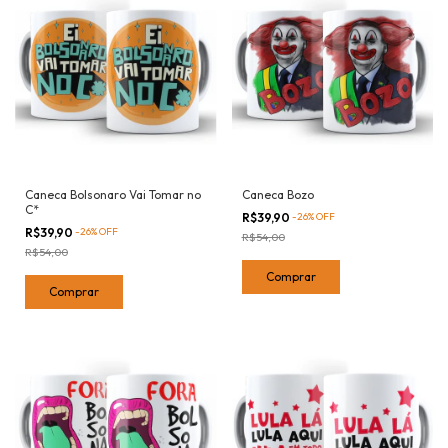
Caneca Bolsonaro Vai Tomar no
Caneca Bozo
C*
R$39,90
-
26
%
OFF
R$39,90
-
26
%
OFF
R$54,00
R$54,00
Comprar
Comprar