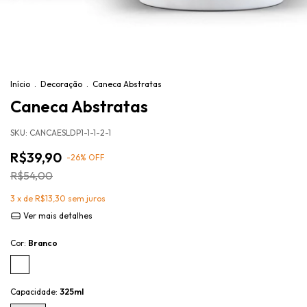
Início
.
Decoração
.
Caneca Abstratas
Caneca Abstratas
SKU:
CANCAESLDP1-1-1-2-1
R$39,90
-
26
%
OFF
R$54,00
3
x de
R$13,30
sem juros
Ver mais detalhes
Cor:
Branco
Capacidade:
325ml