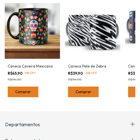
Caneca Caveira Mexicana
Caneca Pele de Zebra
Caneca
R$45,90
-
15
%
OFF
R$39,90
-
26
%
OFF
R$39,
R$54,00
R$54,00
R$54,0
Comprar
Comprar
C
Departamentos