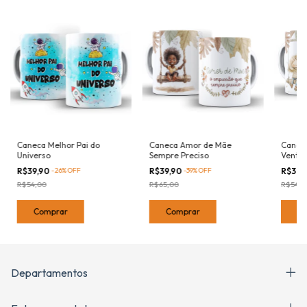
Caneca Melhor Pai do
Caneca Amor de Mãe
Canec
Universo
Sempre Preciso
Vento
R$39,90
-
26
%
OFF
R$39,90
-
39
%
OFF
R$39,
R$54,00
R$65,00
R$54,0
Comprar
Comprar
C
Departamentos