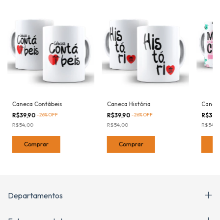
Caneca Contábeis
Caneca História
Caneca
R$39,90
-
26
%
OFF
R$39,90
-
26
%
OFF
R$39,
R$54,00
R$54,00
R$54,0
Comprar
Comprar
C
Departamentos