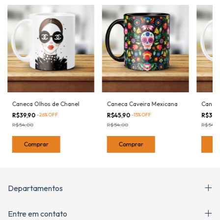
Caneca Olhos de Chanel
Caneca Caveira Mexicana
Caneca
R$39,90
-
26
%
OFF
R$45,90
-
15
%
OFF
R$39,
R$54,00
R$54,00
R$54,0
Comprar
Comprar
C
Departamentos
Entre em contato