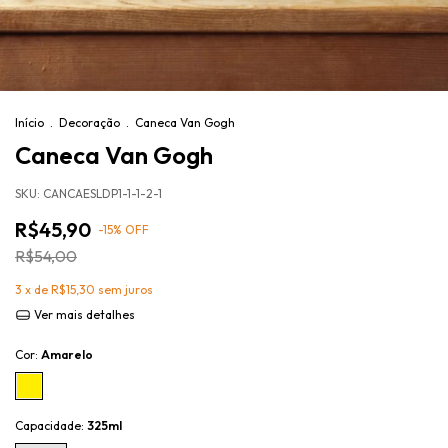
Início
.
Decoração
.
Caneca Van Gogh
Caneca Van Gogh
SKU:
CANCAESLDP1-1-1-2-1
R$45,90
-
15
%
OFF
R$54,00
3
x de
R$15,30
sem juros
Ver mais detalhes
Cor:
Amarelo
Capacidade:
325ml