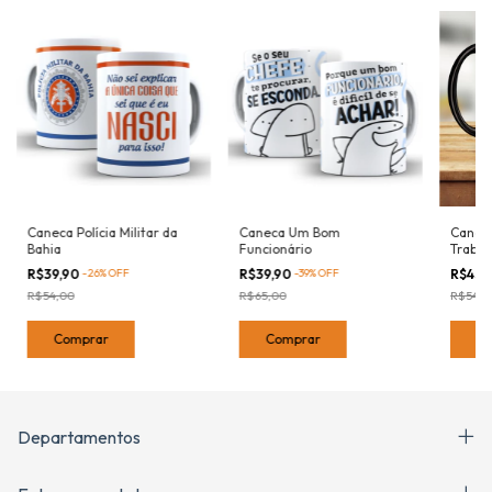
Caneca Polícia Militar da
Caneca Um Bom
Canec
Bahia
Funcionário
Traba
R$39,90
-
26
%
OFF
R$39,90
-
39
%
OFF
R$45,
R$54,00
R$65,00
R$54,0
Comprar
Comprar
C
Departamentos