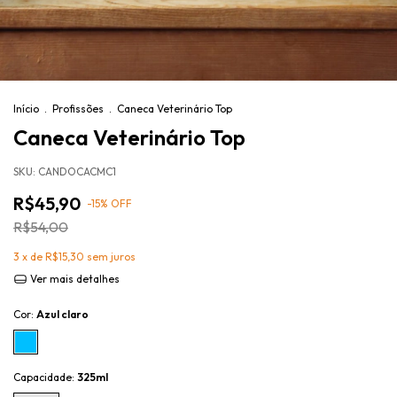
Início
.
Profissões
.
Caneca Veterinário Top
Caneca Veterinário Top
SKU:
CANDOCACMC1
R$45,90
-
15
%
OFF
R$54,00
3
x de
R$15,30
sem juros
Ver mais detalhes
Cor:
Azul claro
Capacidade:
325ml